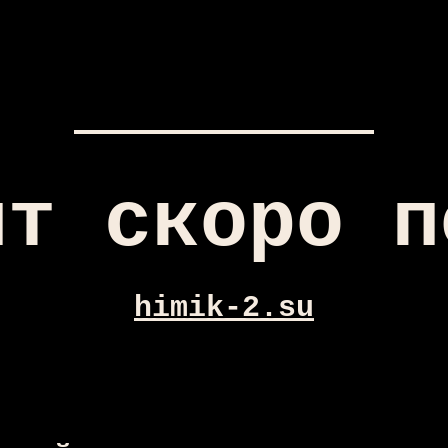
йт скоро п
himik-2.su